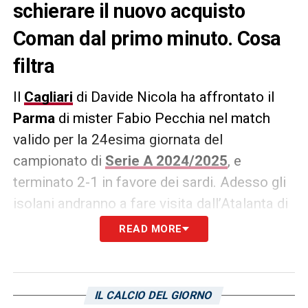
schierare il nuovo acquisto
Coman dal primo minuto. Cosa
filtra
Il
Cagliari
di Davide Nicola ha affrontato il
Parma
di mister Fabio Pecchia nel match
valido per la 24esima giornata del
campionato di
Serie A 2024/2025
, e
terminato 2-1 in favore dei sardi. Adesso gli
isolani andranno a fare visita dall’Atalanta di
mister Gasperini. Il tecnico dei rossoblù
READ MORE
potrebbe decidere di schierare il nuovo
acquisto Coman dal primo minuto. Il rumeno
è subentrato nella sfida contro gli emiliani ed
IL CALCIO DEL GIORNO