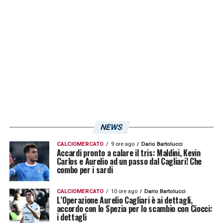
è stato subito decisivo con un gol bellissimo
dalla distanza.
LA PLAYLIST DELLE NOSTRE TOP NEWS
NEWS
CALCIOMERCATO
9 ore ago
Dario Bartolucci
Accardi pronto a calare il tris: Maldini, Kevin
Carlos e Aurelio ad un passo dal Cagliari! Che
combo per i sardi
CALCIOMERCATO
10 ore ago
Dario Bartolucci
L’Operazione Aurelio Cagliari è ai dettagli,
accordo con lo Spezia per lo scambio con Ciocci:
i dettagli