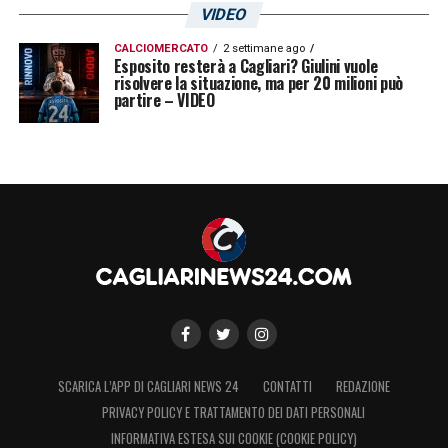
VIDEO
CALCIOMERCATO
2 settimane ago
Esposito resterà a Cagliari? Giulini vuole
risolvere la situazione, ma per 20 milioni può
partire – VIDEO
SCARICA L’APP DI CAGLIARI NEWS 24
CONTATTI
REDAZIONE
PRIVACY POLICY E TRATTAMENTO DEI DATI PERSONALI
INFORMATIVA ESTESA SUI COOKIE (COOKIE POLICY)