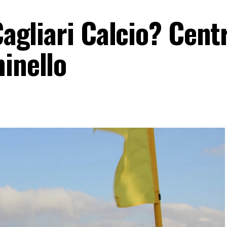
 Cagliari Calcio? Cent
inello