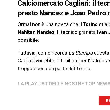
Calciomercato Cagliari: il tecn
presto Nandez e Joao Pedro 
Ormai non è una novità che il
Torino
stia 
Nahitan Nandez
. Il tecnico granata
Ivan 
possibile.
Tuttavia, come ricorda
La Stampa
questa m
Cagliari vorrebbe 10 milioni per l’italo-b
troppo esosa da parte del Torino.
LA PLAYLIST DELLE NOSTRE TOP NEW
R