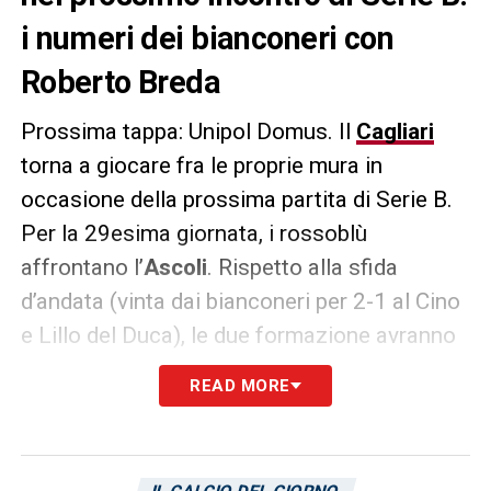
i numeri dei bianconeri con
Roberto Breda
Prossima tappa: Unipol Domus. Il
Cagliari
torna a giocare fra le proprie mura in
occasione della prossima partita di Serie B.
Per la 29esima giornata, i rossoblù
affrontano l’
Ascoli
. Rispetto alla sfida
d’andata (vinta dai bianconeri per 2-1 al Cino
e Lillo del Duca), le due formazione avranno
due traghettatori differenti:
Claudio Ranieri
e
READ MORE
Roberto Breda
(succeduti a
Fabio Liverani
e
Cristian Bucchi
). Il cambio in panchina
sembra aver giovato ai bianconeri: nelle