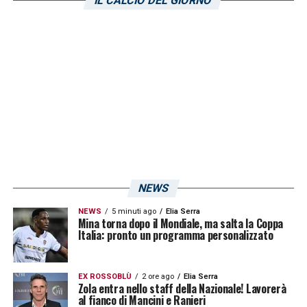
IL CALCIO DEL GIORNO
ultime cinque partite con Bucchi, i bianconeri
hanno raccolto solo un punto in mezzo a ben
quattro sconfitte. Con Breda, invece, cambia
la solfa: 3 vittorie (di cui una importantissima
contro il
Parma
), un pareggio e solo una
sconfitta nell’ultimo turno contro il
Bari
per
1-0. 3 gol fatti, solo uno subìto e 10 punti
raccolti su 15 a disposizione. L’impressione
è che, come nella partita d’andata, ci sarà da
NEWS
lottare per il Cagliari. I rossoblù avranno dalla
NEWS
5 minuti ago
Elia Serra
loro parte la spinta del pubblico.
Mina torna dopo il Mondiale, ma salta la Coppa
Italia: pronto un programma personalizzato
LA PLAYLIST DELLE NOSTRE TOP NEWS
EX ROSSOBLÙ
2 ore ago
Elia Serra
Zola entra nello staff della Nazionale! Lavorerà
al fianco di Mancini e Ranieri