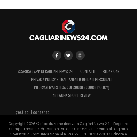
SCARICA L’APP DI CAGLIARI NEWS 24
CONTATTI
REDAZIONE
PRIVACY POLICY E TRATTAMENTO DEI DATI PERSONALI
INFORMATIVA ESTESA SUI COOKIE (COOKIE POLICY)
NETWORK SPORT REVIEW
gestisci il consenso
Copyright 2026 © riproduzione riservata Cagliari News 24 – Registro
Stampa Tribunale di Torino n. 50 del 07/09/2021 - Iscritto al Registro
Operatori di Comunicazione al n. 26692 – PI 11028660014 Editore e