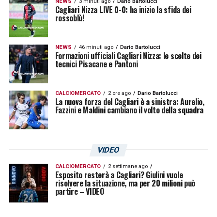
NEWS
3 minuti ago
Dario Bartolucci
Cagliari Nizza LIVE 0-0: ha inizio la sfida dei
rossoblù!
NEWS
46 minuti ago
Dario Bartolucci
Formazioni ufficiali Cagliari Nizza: le scelte dei
tecnici Pisacane e Pantoni
CALCIOMERCATO
2 ore ago
Dario Bartolucci
La nuova forza del Cagliari è a sinistra: Aurelio,
Fazzini e Maldini cambiano il volto della squadra
VIDEO
CALCIOMERCATO
2 settimane ago
Esposito resterà a Cagliari? Giulini vuole
risolvere la situazione, ma per 20 milioni può
partire – VIDEO