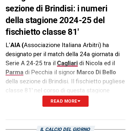
sezione di Brindisi: i numeri
della stagione 2024-25 del
fischietto classe 81′
L’
AIA (
Associazione Italiana Arbitri) ha
designato per il match della 24a giornata di
Serie A 24-25 tra il
Cagliari
di Nicola ed il
Parma
di Pecchia il signor
Marco Di Bello
della sezione di Brindisi. Il fischietto pugliese
classe 81′ nel corso di questa stagione
calcistica ha arbitrato 13 partite: otto di
READ MORE
Serie A, due del campionato di Serie B e tre
di competizioni Uefa/Fifa.
IL CALCIO DEL GIORNO