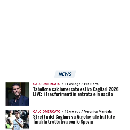
calci di rigore concessi;
la sua
media si
attesta quindi di poco sotto alle 4 sanzioni
a partita
. Nel corso della scorsa annata non
ha mai arbitrato il
Cagliari
ma ha fischiato in
due match del Palermo (contro Genoa e
Brescia).
LA PLAYLIST DELLE NOSTRE TOP NEWS
NEWS
CALCIOMERCATO
11 ore ago
Elia Serra
Tabellone calciomercato estivo Cagliari 2026
LIVE: i trasferimenti in entrata e in uscita
CALCIOMERCATO
12 ore ago
Veronica Mandala
Stretta del Cagliari su Aurelio: alle battute
finali la trattativa con lo Spezia