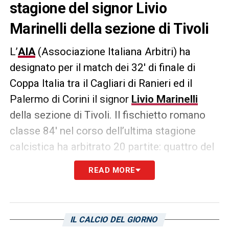
stagione del signor Livio
Marinelli della sezione di Tivoli
L’
AIA
(Associazione Italiana Arbitri) ha
designato per il match dei 32′ di finale di
Coppa Italia tra il Cagliari di Ranieri ed il
Palermo di Corini il signor
Livio Marinelli
della sezione di Tivoli. Il fischietto romano
classe 84′ nel corso dell’ultima stagione
calcistica ha arbitrato 20 partite: quattro del
campionato di Serie B, quattordici di Serie A,
READ MORE
una di Coppa Italia ed una di Protathlima
Cyta (il massimo campionato cipriota).
I suoi
numeri
(dati
Transfermarkt
) ci parlano di 75
IL CALCIO DEL GIORNO
cartellini gialli, 2 secondi gialli, 2 rossi e 9