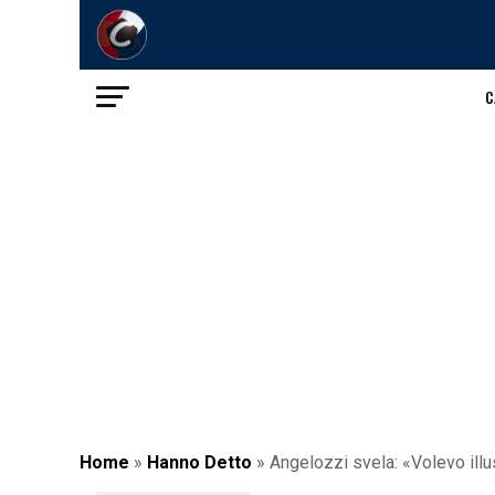
C
Home
»
Hanno Detto
»
Angelozzi svela: «Volevo illus