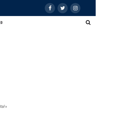
EO
ita!»