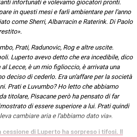
ti infortunati e volevamo giocatori pronti.
re in questi mesi e farli ambientare per l’anno
iato come Sherri, Albarracin e Raterink. Di Paolo
restito
»
.
mbo, Prati, Radunovic, Rog e altre uscite.
oli. Luperto avevo detto che era incedibile, dico
l Lecce, è un mio figlioccio, è arrivata una
 deciso di cederlo. Era un’affare per la società
oni. Prati e Luvumbo? Ho letto che abbiamo
 da titolare, Pisacane però ha pensato di far
mostrato di essere superiore a lui. Prati quindi
eva cambiare aria e l’abbiamo dato via»
.
 cessione di Luperto ha sorpreso i tifosi. Il