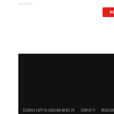
punto
R
LA PLAYLIST DELLE NOSTRE TOP NEW
SCARICA L’APP DI CAGLIARI NEWS 24
CONTATTI
REDAZIO