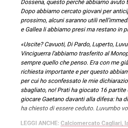
Dossena, questo perché abbiamo avuto tan
Dopo abbiamo cercato giovani per anticipa
prossimo, alcuni saranno utili nell’immed
e Gallea li abbiamo presi ma restano in p
«Uscite? Cavuoti, Di Pardo, Luperto, Luvu
Vinciguerra l’abbiamo trasferito al Monop
sempre quello che penso. Era con me già a
richiesta importante e per questo abbiamo
per cui ho sconfessato le mie dichiarazi
sbagliato, no! Prati ha giocato 16 partite
giocare Gaetano davanti alla difesa: ha di
ha chiesto di essere ceduto. Luvumbo vol
LEGGI ANCHE:
Calciomercato Cagliari, la