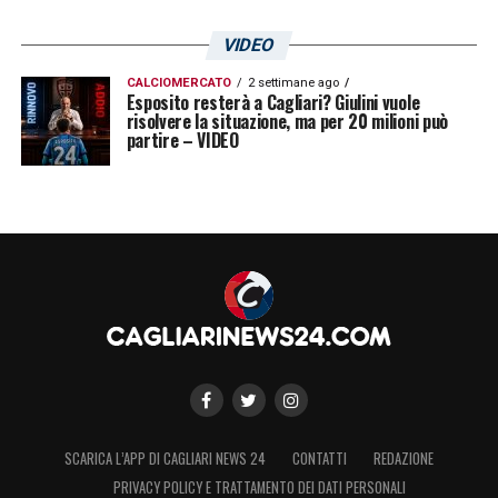
sostenibile e competitivo.
VIDEO
LA PLAYLIST DELLE NOSTRE TOP NEWS
CALCIOMERCATO
2 settimane ago
Esposito resterà a Cagliari? Giulini vuole
risolvere la situazione, ma per 20 milioni può
partire – VIDEO
SCARICA L’APP DI CAGLIARI NEWS 24
CONTATTI
REDAZIONE
PRIVACY POLICY E TRATTAMENTO DEI DATI PERSONALI