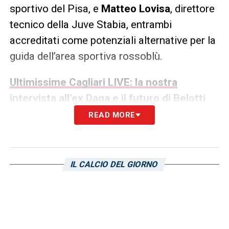
sportivo del Pisa, e
Matteo Lovisa
, direttore
tecnico della Juve Stabia, entrambi
accreditati come potenziali alternative per la
guida dell’area sportiva rossoblù.
Ultimissime Cagliari LIVE: la nostra
intervista all’ex Daga e il futuro di Belotti
READ MORE
Lovisa, giovane dirigente protagonista di
risultati positivi con la Juve Stabia, potrebbe
portare un approccio moderno e dinamico
IL CALCIO DEL GIORNO
alla struttura del club sardo. Sullo sfondo
resta anche il nome di
Davide Vagnati
,
dirigente recentemente separatosi dal
Torino. Secondo
Nicolò Schira
, nelle ultime