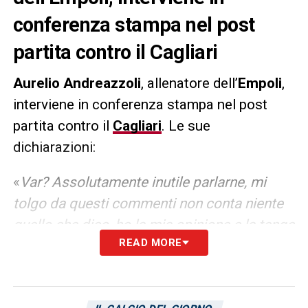
conferenza stampa nel post
partita contro il Cagliari
Aurelio Andreazzoli
, allenatore dell’
Empoli
,
interviene in conferenza stampa nel post
partita contro il
Cagliari
. Le sue
dichiarazioni:
«
Var? Assolutamente inutile parlarne, mi
tolgo da questi commenti non conta niente
quello che dico, ho la mia opinione e la tengo
READ MORE
per me. Pretendo rispetto dal mio lavoro e
rispetto gli altri. Se commentassi sarei
antipatico già da tempo, avrei tante cose da