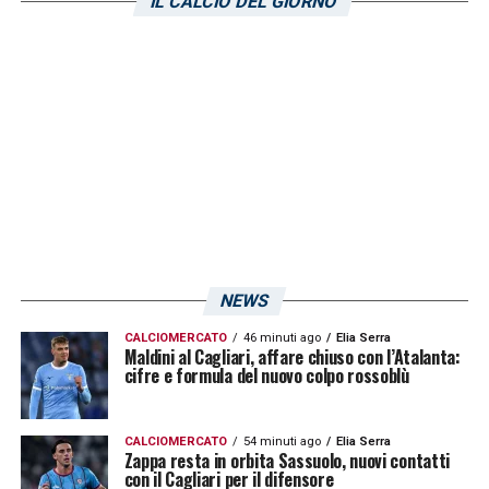
dire nelle ultime 7/8 partite
»
IL CALCIO DEL GIORNO
LA PLAYLIST DELLE NOSTRE TOP NEWS
NEWS
CALCIOMERCATO
46 minuti ago
Elia Serra
Maldini al Cagliari, affare chiuso con l’Atalanta:
cifre e formula del nuovo colpo rossoblù
CALCIOMERCATO
54 minuti ago
Elia Serra
Zappa resta in orbita Sassuolo, nuovi contatti
con il Cagliari per il difensore