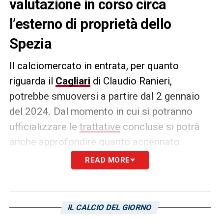
valutazione in corso circa
l’esterno di proprietà dello
Spezia
Il calciomercato in entrata, per quanto
riguarda il
Cagliari
di Claudio Ranieri,
potrebbe smuoversi a partire dal 2 gennaio
del 2024. Dal momento in cui si potranno
ufficializzare le
trattative
concluse si potrà
anche approfondire quanto accennato
dall’edizione odierna del
Corriere dello Sport
.
READ MORE
Il quotidiano riporta che è in corso una
valutazione circa l’esterno di proprietà dello
Spezia
Kelvin Amian
. Il classe 98′ francese
IL CALCIO DEL GIORNO
è arrivato in Italia dal Tolosa nell’estate del