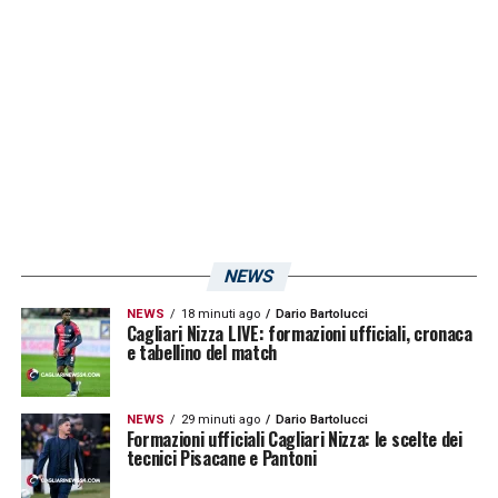
2021 finora ha accumulato – tra Serie A e B
– ben
84 presenze con la società ligure
. Ha
inoltre messo a referto 2 reti ed 1 assist
nelle suddette sfide. Vi riporteremo ogni
novità qualora ne dovessero emergere!
LA PLAYLIST DELLE NOSTRE TOP NEWS
NEWS
NEWS
18 minuti ago
Dario Bartolucci
Cagliari Nizza LIVE: formazioni ufficiali, cronaca
e tabellino del match
NEWS
29 minuti ago
Dario Bartolucci
Formazioni ufficiali Cagliari Nizza: le scelte dei
tecnici Pisacane e Pantoni