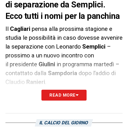
di separazione da Semplici.
Ecco tutti i nomi per la panchina
Il
Cagliari
pensa alla prossima stagione e
studia le possibilità in caso dovesse avvenire
la separazione con Leonardo
Semplici
–
prossimo a un nuovo incontro con
il presidente
Giulini
in programma martedì –
contattato dalla
Sampdoria
dopo l’addio di
Claudio
Ranieri
.
READ MORE
Il
Cagliari
sta sondando il terreno, stando a
quanto raccolto dalla redazione di
Cagliarinews24
, per un clamoroso ritorno di
Davide
Ballardini
, che è più di una semplice
IL CALCIO DEL GIORNO