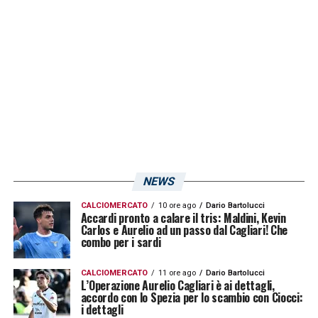
idea di mercato. Sullo sfondo anche una
possibilità per Luigi
Di Biagio
che ha ottimi
rapporti con il patron rossoblù. Stando a
quanto riporta
SkySport
un nome potrebbe
essere anche Ivan
Juric
che lascerà il
Verona
: il tecnico però è in trattative
avanzate anche con il
Torino
e la possibilità
di arrivare a
Cagliari
pare essere più
NEWS
complicata. Per ora nessuna conferma sul
probabile ritorno di Claudio
Ranieri
a
CALCIOMERCATO
10 ore ago
Dario Bartolucci
Accardi pronto a calare il tris: Maldini, Kevin
Cagliari
, nonostante l’allenatore sia molto
Carlos e Aurelio ad un passo dal Cagliari! Che
combo per i sardi
stimato dal presidente
Giulini
e abbia
lasciato un ottimo ricordo alla piazza
CALCIOMERCATO
11 ore ago
Dario Bartolucci
L’Operazione Aurelio Cagliari è ai dettagli,
rossoblù.
accordo con lo Spezia per lo scambio con Ciocci:
i dettagli