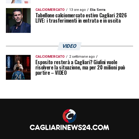
LA PLAYLIST DELLE NOSTRE TOP NEWS
CALCIOMERCATO
13 ore ago
Elia Serra
Tabellone calciomercato estivo Cagliari 2026
LIVE: i trasferimenti in entrata e in uscita
VIDEO
CALCIOMERCATO
2 settimane ago
Esposito resterà a Cagliari? Giulini vuole
risolvere la situazione, ma per 20 milioni può
partire – VIDEO