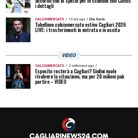
accordo con lo Spezia per lo scambio con Ciocci:
ritroverà di nuovo al CRAI Sport Center per
i dettagli
iniziare il ritiro pre-partita, domani alle 15
CALCIOMERCATO
13 ore ago
Elia Serra
appuntamento all’Unipol Domus”
.
Tabellone calciomercato estivo Cagliari 2026
LIVE: i trasferimenti in entrata e in uscita
LA PLAYLIST DELLE NOSTRE TOP NEWS
VIDEO
CALCIOMERCATO
2 settimane ago
Esposito resterà a Cagliari? Giulini vuole
risolvere la situazione, ma per 20 milioni può
partire – VIDEO