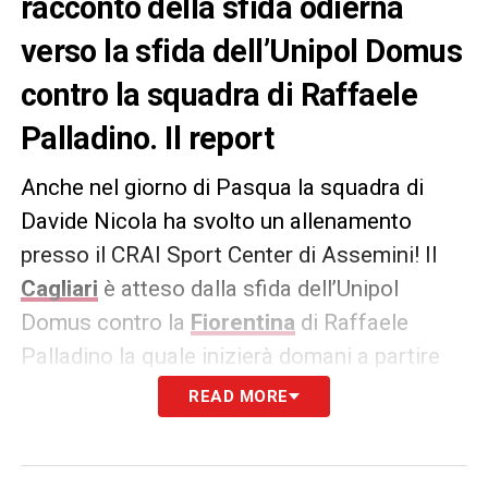
racconto della sfida odierna
verso la sfida dell’Unipol Domus
contro la squadra di Raffaele
Palladino. Il report
Anche nel giorno di Pasqua la squadra di
Davide Nicola ha svolto un allenamento
presso il CRAI Sport Center di Assemini! Il
Cagliari
è atteso dalla sfida dell’Unipol
Domus contro la
Fiorentina
di Raffaele
Palladino la quale inizierà domani a partire
dalle ore 15.00. Oggi un giocatore della
READ MORE
formazione sarda non si è allenato ed è a
rischio per la sfida contro i toscani.
Il