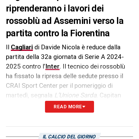
riprenderanno i lavori dei
rossoblù ad Assemini verso la
partita contro la Fiorentina
Il
Cagliari
di Davide Nicola è reduce dalla
partita della 32a giornata di Serie A 2024-
2025 contro l’
Inter
. Il tecnico dei rossoblù
ha fissato la ripresa delle sedute presso il
CRAI Sport Center per il pomeriggio di
martedì, segnala
L’Unione Sarda
. Capitan
Leonardo Pavoletti
e compagni avranno a
READ MORE
disposizione due giorni e mezzo di riposo
prima del prossimo allenamento! Nel mirino
c’è già la sfida dell’Unipol Domus contro la
IL CALCIO DEL GIORNO