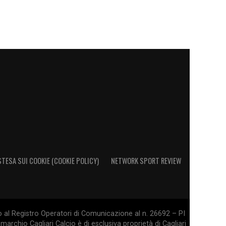
STESA SUI COOKIE (COOKIE POLICY)
NETWORK SPORT REVIEW
o al Registro Operatori di Comunicazione al n. 26692 – PI
marchio Cagliari Calcio è di esclusiva proprietà di Cagliari