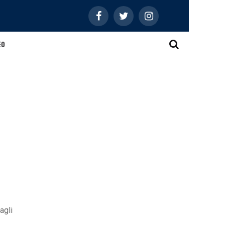
EO
agli