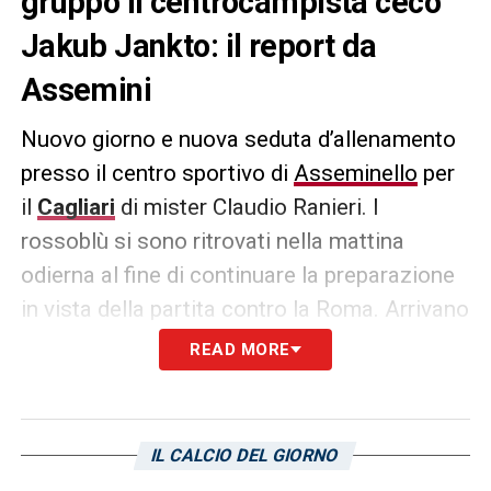
gruppo il centrocampista ceco
Jakub Jankto: il report da
Assemini
Nuovo giorno e nuova seduta d’allenamento
presso il centro sportivo di
Asseminello
per
il
Cagliari
di mister Claudio Ranieri. I
rossoblù si sono ritrovati nella mattina
odierna al fine di continuare la preparazione
in vista della partita contro la Roma. Arrivano
delle novità dall’infermeria tra rientri in
READ MORE
gruppo e non; è recuperato
Jakub Jankto
in
vista dell’ottava giornata di Serie A.
Il
comunicato:
IL CALCIO DEL GIORNO