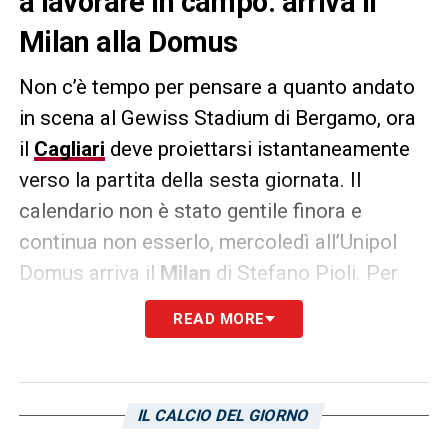
a lavorare in campo: arriva il
Milan alla Domus
Non c’è tempo per pensare a quanto andato
in scena al Gewiss Stadium di Bergamo, ora
il
Cagliari
deve proiettarsi istantaneamente
verso la partita della sesta giornata. Il
calendario non è stato gentile finora e
continua non esserlo, mercoledì all’Unipol
Domus arriva il
Milan
di Stefano Pioli. Per
questo motivo il gruppo squadra sardo, agli
READ MORE
ordini di mister Claudio Ranieri, si recherà
presso il centro sportivo di
Assemini
già dal
pomeriggio di oggi. L’edizione odierna de
IL CALCIO DEL GIORNO
L’Unione Sarda
riporta come la marcia dei