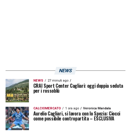
rossoblù proseguirà già dalla giornata
odierna in vista del match del turno
infrasettimanale del campionato di
Serie A
.
LA PLAYLIST DELLE NOSTRE TOP NEWS
NEWS
NEWS
27 minuti ago
CRAI Sport Center Cagliari: oggi doppia seduta
per i rossoblù
CALCIOMERCATO
1 ora ago
Veronica Mandala
Aurelio Cagliari, si lavora con lo Spezia: Ciocci
come possibile contropartita – ESCLUSIVA