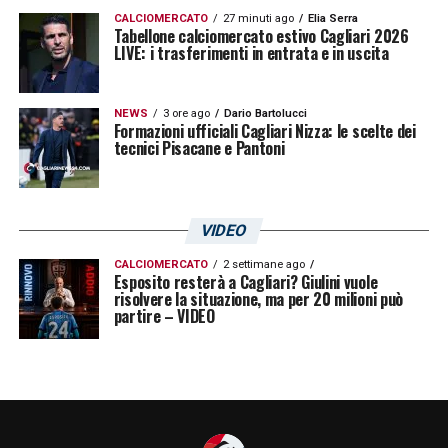
CALCIOMERCATO
27 minuti ago
Elia Serra
Tabellone calciomercato estivo Cagliari 2026
LIVE: i trasferimenti in entrata e in uscita
NEWS
3 ore ago
Dario Bartolucci
Formazioni ufficiali Cagliari Nizza: le scelte dei
tecnici Pisacane e Pantoni
VIDEO
CALCIOMERCATO
2 settimane ago
Esposito resterà a Cagliari? Giulini vuole
risolvere la situazione, ma per 20 milioni può
partire – VIDEO