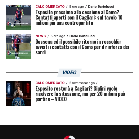
CALCIOMERCATO
5 ore ago
Dario Bartolucci
Esposito prossimo alla cessione al Como?
Contatti aperti con il Cagliari: sul tavolo 10
milioni più una contropartita
NEWS
5 ore ago
Dario Bartolucci
Dossena ed il possibile ritorno in rossoblù:
avviati i contatti con il Como per il rinforzo dei
sardi
VIDEO
CALCIOMERCATO
2 settimane ago
Esposito resterà a Cagliari? Giulini vuole
risolvere la situazione, ma per 20 milioni può
partire – VIDEO