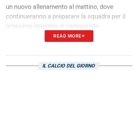
un nuovo allenamento al mattino, dove
continueranno a preparare la squadra per il
prossimo impegno di campionato.
READ MORE
Il Cagliari è chiamato a dare una risposta
immediata dopo la sconfitta contro il Lecce,
cercando di ottenere punti preziosi contro
IL CALCIO DEL GIORNO
una Lazio impantanata nelle difficoltà post
mercato invernale ma in ripresa.
LA PLAYLIST DELLE NOSTRE TOP NEWS