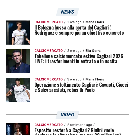
NEWS
CALCIOMERCATO
1 ora ago
Maria Floris
Il Bologna bussa alla porta del Cagliari!
Rodriguez è sempre più un obiettivo concreto
CALCIOMERCATO
2 ore ago
Elia Serra
Tabellone calciomercato estivo Cagliari 2026
LIVE: i trasferimenti in entrata e in uscita
CALCIOMERCATO
3 ore ago
Maria Floris
Operazione sfoltimento Cagliari: Cavuoti, Ciocci
e Sulev ai saluti, rebus Di Paolo
VIDEO
CALCIOMERCATO
2 settimane ago
Esposito resterà a Cagliari? Giulini vuole