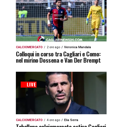
CALCIOMERCATO
2 ore ago
Veronica Mandala
Colloqui in corso tra Cagliari e Como:
nel mirino Dossena e Van Der Brempt
CALCIOMERCATO
4 ore ago
Elia Serra
Tabellone calciomercato estivo Cagliari