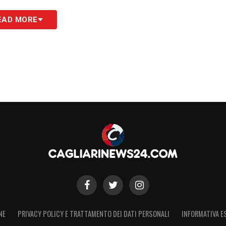
endo ai tifosi la possibilità di vedere da vicino i
EAD MORE
 come
Idrissi
e
Palestra
(Italia U21),
Obert
urchia U21),
Luvumbo
(Angola) e
Liteta
nto, che rimane un’ottima vetrina per i giocatori e
S
NE
PRIVACY POLICY E TRATTAMENTO DEI DATI PERSONALI
INFORMATIVA E