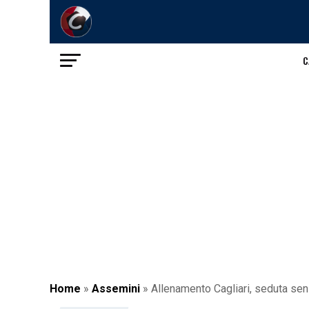
C
Home
»
Assemini
»
Allenamento Cagliari, seduta senz