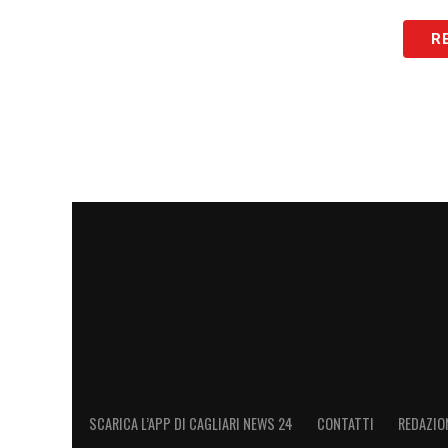
Un evento che unisce sport e comunità, offr
R
loro beniamini. L’assenza dei Nazionali
(Slovacchia),
Mina
(Colombia),
Kılıçsoy
(T
(Zambia) non ridurrà l’importanza dell’eve
una festa per la comunità locale.
LA PLAYLIST DELLE NOSTRE TOP NEW
SCARICA L’APP DI CAGLIARI NEWS 24
CONTATTI
REDAZIO