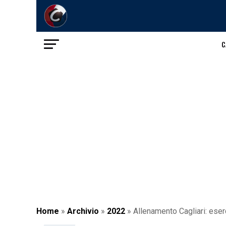
C
Home
»
Archivio
»
2022
»
Allenamento Cagliari: eserc