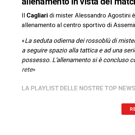
allenamento in vista del match
Il
Cagliari
di mister Alessandro Agostini 
allenamento al centro sportivo di Assemine
«
La seduta odierna dei rossoblù di mister 
a seguire spazio alla tattica e ad una seri
possesso. L’allenamento si è concluso con
rete
»
LA PLAYLIST DELLE NOSTRE TOP NEW
R