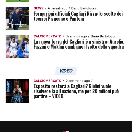
NEWS
6 minuti ago
Dario Bartolucci
Formazioni ufficiali Cagliari Nizza: le scelte dei
tecnici Pisacane e Pantoni
CALCIOMERCATO
39 minuti ago
Dario Bartolucci
La nuova forza del Cagliari è a sinistra: Aurelio,
Fazzini e Maldini cambiano il volto della squadra
VIDEO
CALCIOMERCATO
2 settimane ago
Esposito resterà a Cagliari? Giulini vuole
risolvere la situazione, ma per 20 milioni può
partire – VIDEO