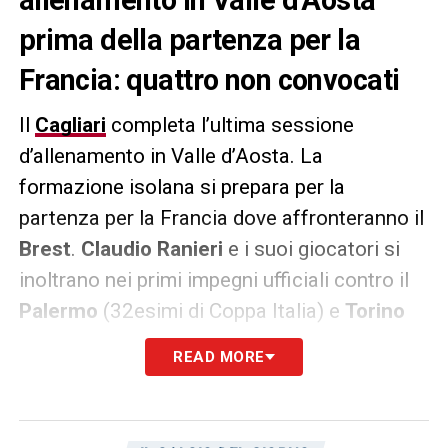
prima della partenza per la
Francia: quattro non convocati
Il
Cagliari
completa l’ultima sessione
d’allenamento in Valle d’Aosta. La
formazione isolana si prepara per la
partenza per la Francia dove affronteranno il
Brest
.
Claudio Ranieri
e i suoi giocatori si
inoltrano nei primi impegni ufficiali contro il
Palermo
(32esimi di Coppa Italia) e
Torino
(prima giornata di Serie A). Ecco il report
READ MORE
dell’ultimo allenamento a Saint-Vincent:
«Ultimo allenamento allo stadio “Brunod”:
questa mattina, agli ordini di mister Ranieri e