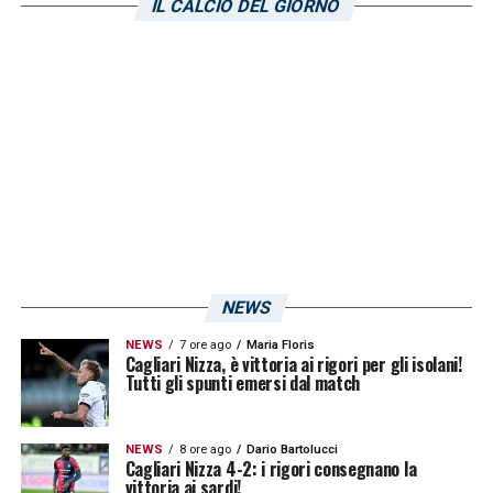
IL CALCIO DEL GIORNO
del suo staff, la squadra ha svolto una
seduta di lavoro principalmente dedicata a
tattica e forza. Dopo due settimane a
Châtillon-Saint-Vincent, nel pomeriggio il
gruppo lascerà così la Val d’Aosta per volare
in Francia».
Come riportato dai canali ufficiali del Cagliari,
quattro giocatori non prenderanno parte alla
NEWS
trasferta francese:
«Sono 24 i rossoblù che
prenderanno parte alla trasferta transalpina,
NEWS
7 ore ago
Maria Floris
Cagliari Nizza, è vittoria ai rigori per gli isolani!
non convocati i calciatori Desogus, Jankto,
Tutti gli spunti emersi dal match
Pereiro e Radunovic, impegnati in un lavoro
personalizzato».
NEWS
8 ore ago
Dario Bartolucci
Cagliari Nizza 4-2: i rigori consegnano la
vittoria ai sardi!