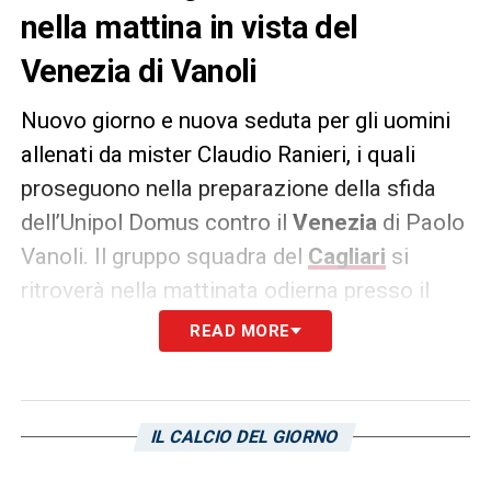
nella mattina in vista del
Venezia di Vanoli
Nuovo giorno e nuova seduta per gli uomini
allenati da mister Claudio Ranieri, i quali
proseguono nella preparazione della sfida
dell’Unipol Domus contro il
Venezia
di Paolo
Vanoli. Il gruppo squadra del
Cagliari
si
ritroverà nella mattinata odierna presso il
centro sportivo di
Assemini
al fine di
READ MORE
continuare la propria marcia d’avvicinamento
al preliminare playoff – come riporta il
sito
ufficiale
del Club.
Lo spareggio promozione
IL CALCIO DEL GIORNO
dei rossoblù è in programma per le ore