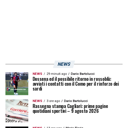
20.30 di sabato 27 maggio
.
LA PLAYLIST DELLE NOSTRE TOP NEWS
NEWS
NEWS
29 minuti ago
Dario Bartolucci
Dossena ed il possibile ritorno in rossoblù:
avviati i contatti con il Como per il rinforzo dei
sardi
NEWS
3 ore ago
Dario Bartolucci
Rassegna stampa Cagliari: prime pagine
quotidiani sportivi – 9 agosto 2026