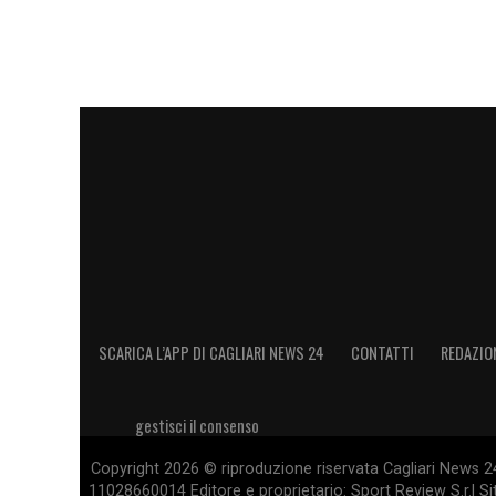
SCARICA L’APP DI CAGLIARI NEWS 24
CONTATTI
REDAZIO
gestisci il consenso
Copyright 2026 © riproduzione riservata Cagliari News 24
11028660014 Editore e proprietario: Sport Review S.r.l Sito