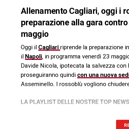
Allenamento Cagliari, oggi i 
preparazione alla gara contro
maggio
Oggi il
Cagliari
riprende la preparazione i
il
Napoli
, in programma venerdì 23 maggio 
Davide Nicola, ipotecata la salvezza con l
proseguiranno quindi
con una nuova sedu
Asseminello. I rossoblù vogliono chiuder
LA PLAYLIST DELLE NOSTRE TOP NEW
R