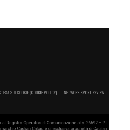
STESA SUI COOKIE (COOKIE POLICY)
NETWORK SPORT REVIEW
o al Registro Operatori di Comunicazione al n. 26692 – PI
marchio Cagliari Calcio è di esclusiva proprietà di Cagliari