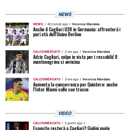
12:03 – Squadra verde in vantaggio con gol
di Falco che incrocia e batte Radunovic
NEWS
11:50 – Inizia la partitella vera e propria.
NEWS
42 minuti ago
Veronica Mandala
Anche il Cagliari U20 in Germania: affronterà i
pari età dell’Union Berlino
11:46 – Ranieri fischia la fine dell’esercizio e
manda i ragazzi a dissetarsi.
CALCIOMERCATO
2 ore ago
Veronica Mandala
Adzic Cagliari, colpo in vista per i rossoblù! Il
montenegrino si avvicina
11:39 – Rossoblù schierati da Ranieri con il
4-3-1-2: Radunovic; Zappa, Dossena, Obert,
CALCIOMERCATO
3 ore ago
Veronica Mandala
Azzi; Nandez, Makoumbou, Lella; Mancosu;
Aumenta la concorrenza per Quintero: anche
l’Inter Miami sulle sue tracce
Lapadula, Millico.
11:38 – Ranieri comanda il gioco a due
VIDEO
tocchi.
CALCIOMERCATO
5 giorni ago
Esposito resterà a Cagliari? Giulini vuole
11:34 – Squadre schierate 11 vs 11, inizia la