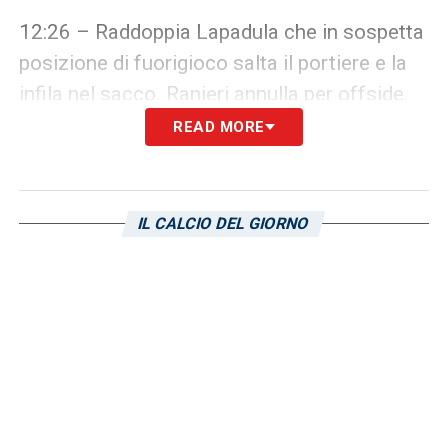
12:26 – Raddoppia Lapadula che in sospetta
posizione di fuorigioco salta il portiere e la
infila nel sacco. Ranieri annulla per offside.
READ MORE
12:25 – Pareggia i conti Lella, bel diagonale
col destro dal limite dell’area a battere il
portiere.
IL CALCIO DEL GIORNO
12:14 – Inizia il secondo tempo, Ranieri
inserisce Deiola per Makoumbou e
Goldaniga per Dossena.
12:11 – Ranieri fischia la fine del primo mini
tempo.