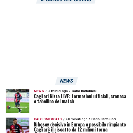
esercitazioni tecniche e sul possesso palla.
In chiusura una partita giocata in spazi
ridotti. Lavori personalizzati per
Elio
Capradossi, Alessandro Di Pardo, Marco
Mancosu e Nahitan Nandez»
LA PLAYLIST DELLE NOSTRE TOP NEWS
NEWS
NEWS
4 minuti ago
Dario Bartolucci
Cagliari Nizza LIVE: formazioni ufficiali, cronaca
e tabellino del match
CALCIOMERCATO
60 minuti ago
Dario Bartolucci
Kılıçsoy decisivo in Europa e possibile rimpianto
Cagliari: il riscatto da 12 milioni torna