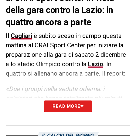
della gara contro la Lazio: in
quattro ancora a parte
Il
Cagliari
è subito sceso in campo questa
mattina al CRAI Sport Center per iniziare la
preparazione alla gara di sabato 2 dicembre
allo stadio Olimpico contro la
Lazio
. In
quattro si allenano ancora a parte. Il report:
«Due i gruppi nella seduta odierna: i
calciatori che hanno totalizzato più minuti
READ MORE
ieri in gara hanno svolto degli esercizi di
defaticante in palestra. Per il resto del
gruppo mister Ranieri e il suo staff hanno
riservato un’attivazione in campo, delle
IL CALCIO DEL GIORNO