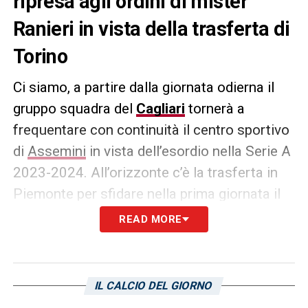
ripresa agli ordini di mister
Ranieri in vista della trasferta di
Torino
Ci siamo, a partire dalla giornata odierna il
gruppo squadra del
Cagliari
tornerà a
frequentare con continuità il centro sportivo
di
Assemini
in vista dell’esordio nella Serie A
2023-2024. All’orizzonte c’è la trasferta in
Piemonte per sfidare nella prima giornata il
Torino
di Ivan Juric, il tutto presso lo stadio
READ MORE
Olimpico. Oggi la squadra allenata da mister
Claudio Ranieri svolgerà
una
seduta
mattutina
per iniziare il percorso di
IL CALCIO DEL GIORNO
avvicinamento alla partita contro i granata, in