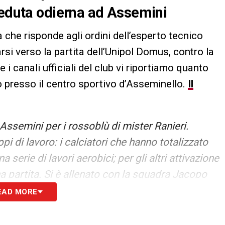
seduta odierna ad Assemini
 che risponde agli ordini dell’esperto tecnico
rsi verso la partita dell’Unipol Domus, contro la
 i canali ufficiali del club vi riportiamo quanto
 presso il centro sportivo d’Asseminello.
Il
ssemini per i rossoblù di mister Ranieri.
ppi di lavoro: i calciatori che hanno totalizzato
 serie di lavori aerobici; per gli altri attivazione
a partita. Si è allenato con la squadra Jacopo
ankto. Lavori personalizzati per Zito Luvumbo,
EAD MORE