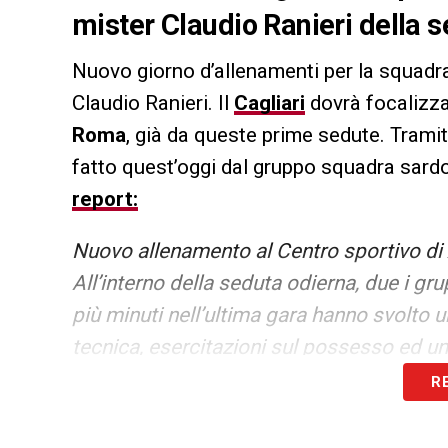
mister Claudio Ranieri della 
Nuovo giorno d’allenamenti per la squadra
Claudio Ranieri. Il
Cagliari
dovrà focalizza
Roma
, già da queste prime sedute. Tramite
fatto quest’oggi dal gruppo squadra sardo
report:
Nuovo allenamento al Centro sportivo di A
All’interno della seduta odierna, due i gru
più minuti nell’ultima gara hanno svolto una
tecnica, esercitazioni sul possesso ed un
Desogus; parzialmente in gruppo Jakub J
R
Marco Mancosu ed Elio Capradossi.