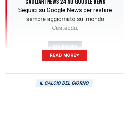
CAGLIARI NEWS 24 SU GOOGLE NEWS
Seguici su Google News per restare
sempre aggiornato sul mondo
Casteddu.
SEGUICI ORA
READ MORE
Cagliari, domani nuova seduta e
conferenza stampa
IL CALCIO DEL GIORNO
Il percorso di avvicinamento al match
proseguirà domani, venerdì 23 maggio, con
una nuova seduta fissata al mattino. Sarà
l’ultimo allenamento prima delle decisioni
definitive di
Pisacane
, che dovrà sciogliere