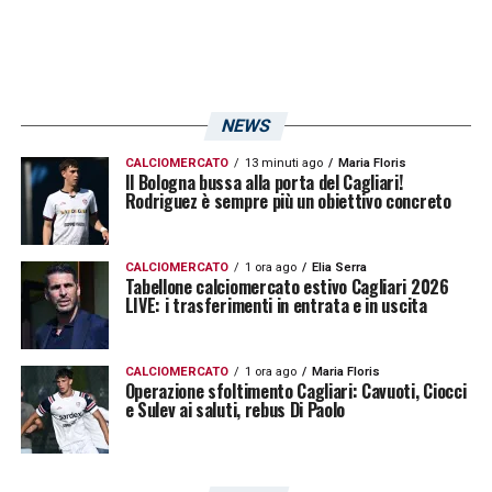
gli ultimi dubbi legati alla formazione e alla
gestione delle energie. Il gruppo rossoblù
vuole chiudere il campionato con una
prestazione di personalità contro una
NEWS
squadra di alto livello come il
Milan
.
CALCIOMERCATO
13 minuti ago
Maria Floris
Il Bologna bussa alla porta del Cagliari!
Rodriguez è sempre più un obiettivo concreto
Al termine dell’allenamento,
Fabio Pisacane
parlerà in conferenza stampa alle 12.45 per
CALCIOMERCATO
1 ora ago
Elia Serra
presentare la partita. L’incontro con i media
Tabellone calciomercato estivo Cagliari 2026
LIVE: i trasferimenti in entrata e in uscita
sarà trasmesso in diretta streaming sull’app
del Cagliari.
CagliariNews24
seguirà
CALCIOMERCATO
1 ora ago
Maria Floris
l’appuntamento in diretta, riportando tutte le
Operazione sfoltimento Cagliari: Cavuoti, Ciocci
e Sulev ai saluti, rebus Di Paolo
dichiarazioni dell’allenatore rossoblù a due
giorni dalla sfida contro il
Milan
.