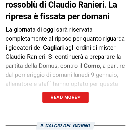
rossoblù di Claudio Ranieri. La
ripresa è fissata per domani
La giornata di oggi sarà riservata
completamente al riposo per quanto riguarda
i giocatori del
Cagliari
agli ordini di mister
Claudio Ranieri. Si continuerà a preparare la
partita della Domus, contro il
Como
, a partire
dal pomeriggio di domani lunedì 9 gennaio;
allenatore e staff hanno optato per questa
soluzione dopo le fatiche dei primi giorni nei
READ MORE
quali il nuovo tecnico è stato a contatto con
la sua nuova squadra.
IL CALCIO DEL GIORNO
LA PLAYLIST DELLE NOSTRE TOP NEWS