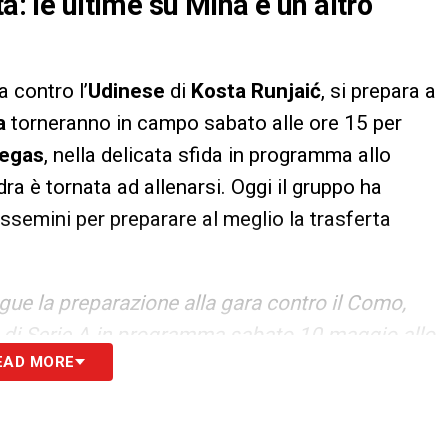
a: le ultime su Mina e un altro
a contro l’
Udinese
di
Kosta Runjaić
, si prepara a
a
torneranno in campo sabato alle ore 15 per
regas
, nella delicata sfida in programma allo
ra è tornata ad allenarsi. Oggi il gruppo ha
 Assemini per preparare al meglio la trasferta
ue la preparazione alla gara contro il Como,
 di Serie A in programma sabato 10 maggio allo
EAD MORE
 Ospiti). La seduta è cominciata in palestra con un
poi il gruppo si è trasferito in campo per
tro difesa, in superiorità ed inferiorità numerica.