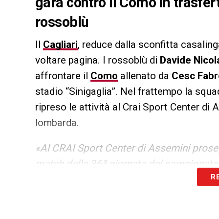
gara contro il Como in trasfert
rossoblù
Il
Cagliari
, reduce dalla sconfitta casaling
voltare pagina. I rossoblù di
Davide Nicol
affrontare il
Como
allenato da
Cesc Fab
stadio “Sinigaglia”. Nel frattempo la squad
ripreso le attività al Crai Sport Center di
lombarda.
«Al CRAI Sport Center di Assemini proseg
match della 36ª giornata del campionato
R
stadio “Sinigaglia” (le info per il Settore
lavoro dedicato allo sviluppo della forza; 
svolgere delle esercitazioni di attacco con