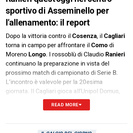
sportivo di Asseminello per
l’allenamento: il report
Dopo la vittoria contro il
Cosenza
, il
Cagliari
torna in campo per affrontare il
Como
di
Moreno
Longo
. I rossoblù di Claudio
Ranieri
continuano la preparazione in vista del
prossimo match di campionato di Serie B.
L’incontro è valevole per la 20esima
giornata. Il Cagliari gioca all’Unipol Domus,
alla ricerca della seconda vittoria
READ MORE
consecutiva, la prima con Ranieri in
panchina. L’allenamento odierno è stato
svolto, come al solito, presso il centro