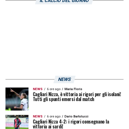
IL CALCIO DEL GIORNO
sportivo di Asseminello.
Ecco il report della
seduta di oggi
, direttamente dal canale
ufficiale del club isolano:
«La seduta odierna,
guidata da mister Ranieri, si è concentrata
principalmente su delle esercitazioni
tecniche e possesso palla, accompagnate
da una partita a ranghi misti giocata a tutto
campo».
NEWS
LA PLAYLIST DELLE NOSTRE TOP NEWS
NEWS
6 ore ago
Maria Floris
Cagliari Nizza, è vittoria ai rigori per gli isolani!
Tutti gli spunti emersi dal match
NEWS
6 ore ago
Dario Bartolucci
Cagliari Nizza 4-2: i rigori consegnano la
vittoria ai sardi!