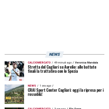
marzo.
LA PLAYLIST DELLE NOSTRE TOP NEWS
NEWS
CALCIOMERCATO
49 minuti ago
Veronica Mandala
Stretta del Cagliari su Aurelio: alle battute
finali la trattativa con lo Spezia
NEWS
1 ora ago
CRAI Sport Center Cagliari: oggi la ripresa per i
rossoblù!
CALCIOMERCATO
3 ore ago
Elia Serra