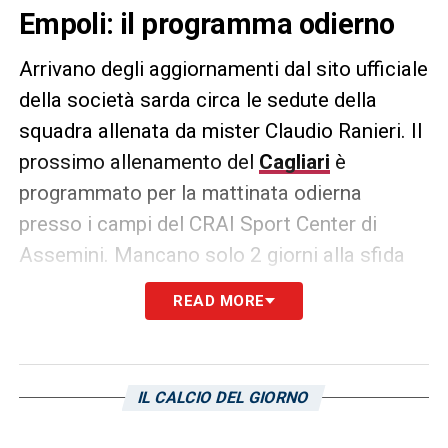
Empoli: il programma odierno
Arrivano degli aggiornamenti dal sito ufficiale
della società sarda circa le sedute della
squadra allenata da mister Claudio Ranieri. Il
prossimo allenamento del
Cagliari
è
programmato per la mattinata odierna
presso i campi del CRAI Sport Center di
Assemini. Mancano solo 2 giorni alla sfida
dello stadio Carlo Castellani di
Empoli
, valida
READ MORE
per la 28a giornata del campionato di Serie A
2023-2024. Gianluca Lapadula e compagni
proseguiranno quest’oggi a preparare la gara
IL CALCIO DEL GIORNO
con la squadra allenata da Davide Nicola, la
quale inizierà dalle ore 15:00 di domenica 3