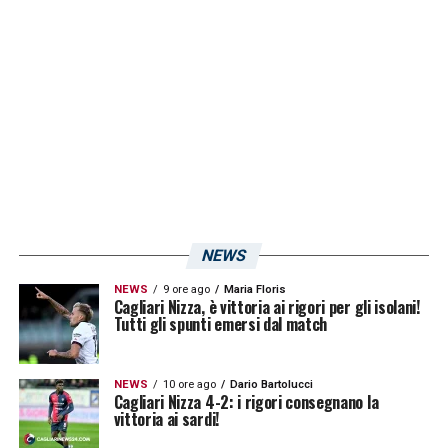
dalle prestazioni del mediano ex
Torino
, il
quale è reduce dal
primo gol rossoblù
contro
il
Como
. Diversi fattori remano nella stessa
direzione per poterlo vedere in Sardegna
anche nella prossima stagione: seguiranno
aggiornamenti!
LA PLAYLIST DELLE NOSTRE TOP NEWS
NEWS
NEWS
9 ore ago
Maria Floris
Cagliari Nizza, è vittoria ai rigori per gli isolani!
Tutti gli spunti emersi dal match
NEWS
10 ore ago
Dario Bartolucci
Cagliari Nizza 4-2: i rigori consegnano la
vittoria ai sardi!