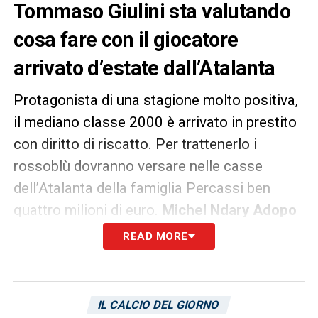
Tommaso Giulini sta valutando
cosa fare con il giocatore
arrivato d’estate dall’Atalanta
Protagonista di una stagione molto positiva,
il mediano classe 2000 è arrivato in prestito
con diritto di riscatto. Per trattenerlo i
rossoblù dovranno versare nelle casse
dell’Atalanta della famiglia Percassi ben
quattro milioni di euro.
Michel Ndary Adopo
potrebbe essere riscattato dal
Cagliari
dato
READ MORE
un rendimento in continua crescita sotto la
gestione del tecnico Davide Nicola. La
società sarda sembra essere stata convinta
IL CALCIO DEL GIORNO