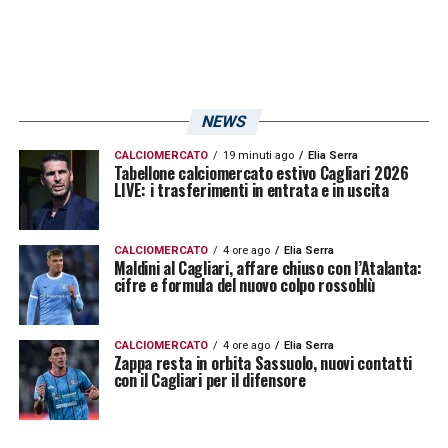
Il Cagliari affronta dunque la prossima
stagione con un mix di prudenza e
ambizione, puntando sullo sviluppo dei
NEWS
giovani, il mantenimento dei giocatori chiave
CALCIOMERCATO
19 minuti ago
Elia Serra
Tabellone calciomercato estivo Cagliari 2026
e l’inserimento di elementi funzionali al
LIVE: i trasferimenti in entrata e in uscita
progetto tecnico di Pisacane, pronto a
guidare i rossoblù verso nuovi obiettivi in
CALCIOMERCATO
4 ore ago
Elia Serra
Serie A.
Maldini al Cagliari, affare chiuso con l’Atalanta:
cifre e formula del nuovo colpo rossoblù
LA PLAYLIST DELLE NOSTRE TOP NEWS
CALCIOMERCATO
4 ore ago
Elia Serra
Zappa resta in orbita Sassuolo, nuovi contatti
con il Cagliari per il difensore