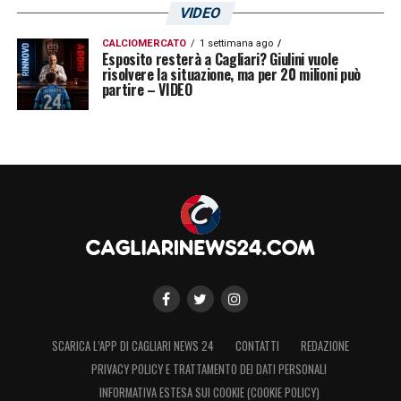
VIDEO
CALCIOMERCATO
1 settimana ago
Esposito resterà a Cagliari? Giulini vuole
risolvere la situazione, ma per 20 milioni può
partire – VIDEO
SCARICA L’APP DI CAGLIARI NEWS 24
CONTATTI
REDAZIONE
PRIVACY POLICY E TRATTAMENTO DEI DATI PERSONALI
INFORMATIVA ESTESA SUI COOKIE (COOKIE POLICY)