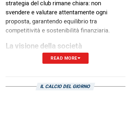
strategia del club rimane chiara: non
svendere e valutare attentamente ogni
proposta, garantendo equilibrio tra
competitività e sostenibilità finanziaria.
La visione della società
Il presidente Giulini ha sottolineato il senso
READ MORE
di appartenenza e l’importanza di una
struttura solida capace di resistere al
cambiamento dei nomi in rosa. Sulla
IL CALCIO DEL GIORNO
questione stadio, il patron ha evidenziato i
limiti attuali dell’impianto e le difficoltà
incontrate in Italia rispetto ad altri Paesi,
come la Francia, dove la costruzione degli
stadi è stata facilitata da fondi pubblici.