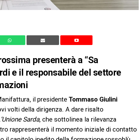
rossima presenterà a “Sa
di e il responsabile del settore
mazioni
Manifattura, il presidente
Tommaso Giulini
i volti della dirigenza. A dare risalto
’Unione Sarda
, che sottolinea la rilevanza
ntro rappresenterà il momento iniziale di contatto
ndo il capitolo inedito della formazione rossoblù.