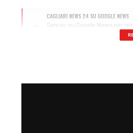
CAGLIARI NEWS 24 SU GOOGLE NEWS
Seguici su Google News per res
R
SEGUICI ORA
Il ruolo di
Max Canzi
e il settore g
Accanto alla prima squadra, la società ha d
affidando l’incarico a
Max Canzi
. Il nuov
compito di monitorare la crescita delle le
della compagine sarda. La fioritura dei tale
consolidamento del club. Dalle anticipazi
prossima annata passerà attraverso ques