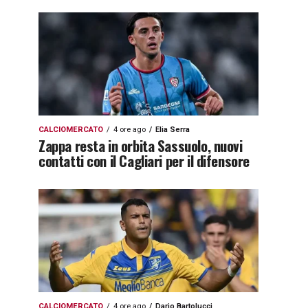
CALCIOMERCATO
4 ore ago
Elia Serra
Zappa resta in orbita Sassuolo, nuovi
contatti con il Cagliari per il difensore
CALCIOMERCATO
4 ore ago
Dario Bartolucci