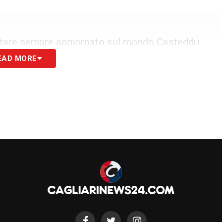
tare sempre aggiornato sul mondo Casteddu.
EAD MORE
iovanile del
Cagliari
eciso di ripartire dalla valorizzazione del vivaio,
o responsabile del settore giovanile avrà il
ve fresche e coordinare il lavoro delle formazioni
nti fatti in casa rappresenta il pilastro per il
oni emerge come la pianificazione per la
ta conferenza, destinata a delineare in modo