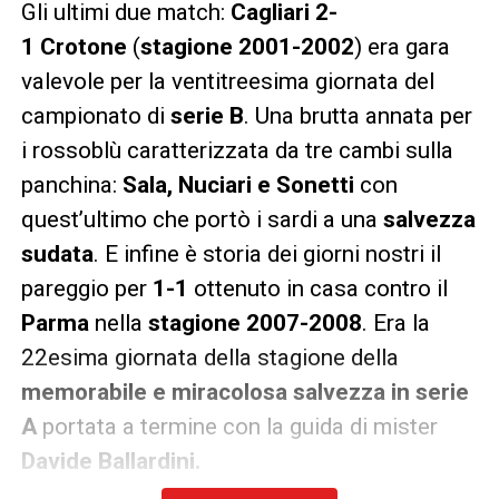
Gli ultimi due match:
Cagliari 2-
1
Crotone
(
stagione 2001-2002
) era gara
valevole per la ventitreesima giornata del
campionato di
serie B
. Una brutta annata per
i rossoblù caratterizzata da tre cambi sulla
panchina:
Sala, Nuciari e Sonetti
con
quest’ultimo che portò i sardi a una
salvezza
sudata
. E infine è storia dei giorni nostri il
pareggio per
1-1
ottenuto in casa contro il
Parma
nella
stagione 2007-2008
. Era la
22esima giornata della stagione della
memorabile e
miracolosa salvezza in serie
A
portata a termine con la guida di mister
Davide Ballardini.