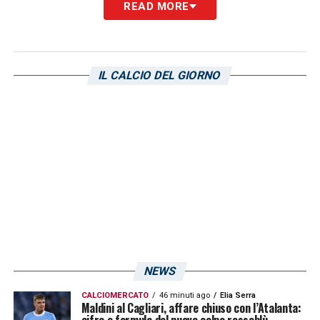
READ MORE
Oggi è ancora tutto da scrivere…
LA PLAYLIST DELLE NOSTRE TOP NEWS
IL CALCIO DEL GIORNO
NEWS
CALCIOMERCATO
46 minuti ago
Elia Serra
Maldini al Cagliari, affare chiuso con l’Atalanta:
cifre e formula del nuovo colpo rossoblù