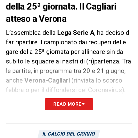
della 25ª giornata. Il Cagliari
atteso a Verona
L’assemblea della
Lega Serie A
, ha deciso di
far ripartire il campionato dai recuperi delle
gare della 25ª giornata per allineare sin da
subito le squadre ai nastri di (ri)partenza. Tra
le partite, in programma tra 20 e 21 giugno,
anche
Verona-Cagliari
(rinviata lo scorso
febbraio per il diffondersi del Coronavirus).
In campo in quel week end anche Atalanta-
READ MORE
Sassuolo, Inter-Sampdoria e Torino-Parma.
Ancora da definire gli orari dei singoli match.
Il
Cagliari
di
Zenga
ripartirà, dunque, dal
IL CALCIO DEL GIORNO
Bentegodi di Verona: una sfida che –