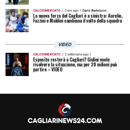
del 20/21 giugno e la programmazione
dell’ottava giornata di ritorno a partire da
CALCIOMERCATO
2 ore ago
Dario Bartolucci
La nuova forza del Cagliari è a sinistra: Aurelio,
lunedì 22 giugno. Inoltre, accogliendo
Fazzini e Maldini cambiano il volto della squadra
l’auspicio del Ministro Spadafora, l’attività
sportiva della stagione 2019/2020
VIDEO
riprenderà da subito con la
Coppa Italia
, la
cui finale è programmata per il giorno 17
CALCIOMERCATO
2 settimane ago
Esposito resterà a Cagliari? Giulini vuole
giugno. Date e orari delle gare saranno resi
risolvere la situazione, ma per 20 milioni può
partire – VIDEO
noti dalla Lega Serie A nei prossimi giorni
».
LA PLAYLIST DELLE NOSTRE TOP NEWS