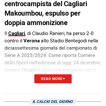
centrocampista del Cagliari
Makoumbou, espulso per
doppia ammonizione
Il
Cagliari
, di Claudio Ranieri, ha perso 2-0
contro il
Verona
allo Stadio Bentegodi nella
diciassettesima giornata del campionato di
Serie A 2023/2024. Come riporta Corriere
dello Sport nell’edizione di oggi, 24 dicembre,
l’arbitro
Orsato
è stato intransigente con il
centrocampista rossoblù
Makoumbou
,
READ MORE
espulso per doppia ammonizione, ma è stato
misericordioso con il gialloblù
Ngonge
.
IL CALCIO DEL GIORNO