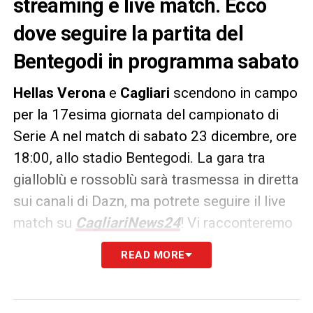
streaming e live match. Ecco
dove seguire la partita del
Bentegodi in programma sabato
Hellas Verona
e
Cagliari
scendono in campo
per la 17esima giornata del campionato di
Serie A nel match di sabato 23 dicembre, ore
18:00, allo stadio Bentegodi. La gara tra
gialloblù e rossoblù sarà trasmessa in diretta
sui canali di Dazn, ma potrete seguire il live
match su
CagliariNews24
! Vi racconteremo
minuto per minuto quanto accade sul terreno
READ MORE
di gioco per non perdervi nulla della partita!
LA PLAYLIST DELLE NOSTRE TOP NEWS