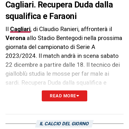
Cagliari. Recupera Duda dalla
squalifica e Faraoni
Il
Cagliari
, di Claudio Ranieri, affronterà il
Verona
allo Stadio Bentegodi nella prossima
giornata del campionato di Serie A
2023/2024. Il match andrà in scena sabato
22 dicembre a partire dalle 18. Il tecnico dei
gialloblù studia le mosse per far male ai
sardi. Recupera Duda dalla squalifica e
Faraoni, come riporta L’Unione sarda
READ MORE
nell’edizione di oggi. Il primo andrà ad
occupare un posto nella trequarti, il secondo,
giocatore più esperto ed al rientro da guai
IL CALCIO DEL GIORNO
muscolari, dovrebbe agire su una delle corsie