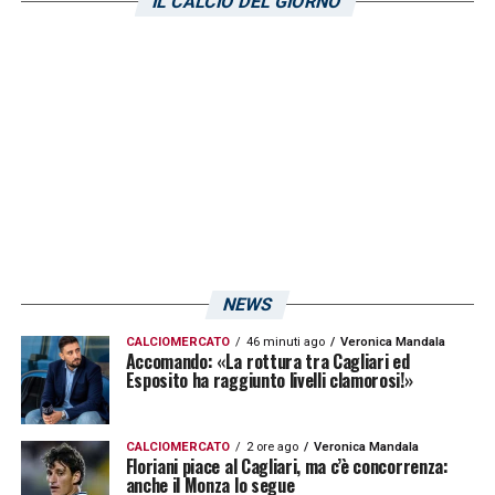
IL CALCIO DEL GIORNO
mantenere la porta rossoblù inviolata.
LA PLAYLIST DELLE NOSTRE TOP NEWS
NEWS
CALCIOMERCATO
46 minuti ago
Veronica Mandala
Accomando: «La rottura tra Cagliari ed
Esposito ha raggiunto livelli clamorosi!»
CALCIOMERCATO
2 ore ago
Veronica Mandala
Floriani piace al Cagliari, ma c’è concorrenza:
anche il Monza lo segue