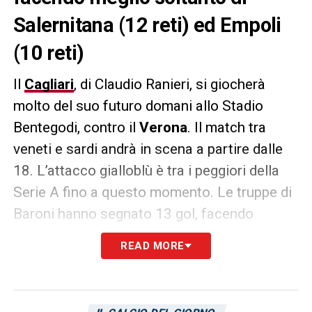
Salernitana (12 reti) ed Empoli
(10 reti)
Il
Cagliari
, di Claudio Ranieri, si giocherà
molto del suo futuro domani allo Stadio
Bentegodi, contro il
Verona
. Il match tra
veneti e sardi andrà in scena a partire dalle
18. L’attacco gialloblù è tra i peggiori della
Serie A fino a questo momento. Le truppe di
Baroni hanno segnato 13 gol, facendo
meglio soltanto di Salernitana (12 reti) ed
READ MORE
Empoli (10 reti). Alberto Dossena e
compagni, davanti all’estremo difensore
Simone Scuffet, hanno il compito di