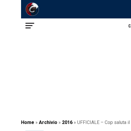
C
Home
»
Archivio
»
2016
»
UFFICIALE – Cop saluta il C