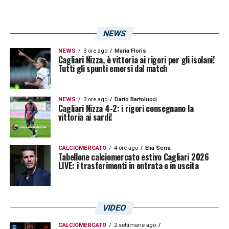
NEWS
NEWS
3 ore ago
Maria Floris
Cagliari Nizza, è vittoria ai rigori per gli isolani!
Tutti gli spunti emersi dal match
NEWS
3 ore ago
Dario Bartolucci
Cagliari Nizza 4-2: i rigori consegnano la
vittoria ai sardi!
CALCIOMERCATO
4 ore ago
Elia Serra
Tabellone calciomercato estivo Cagliari 2026
LIVE: i trasferimenti in entrata e in uscita
VIDEO
CALCIOMERCATO
2 settimane ago