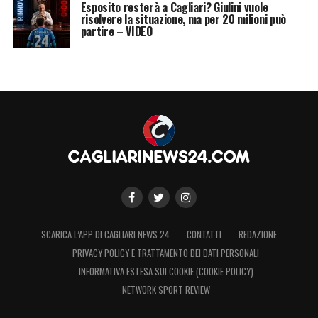
Esposito resterà a Cagliari? Giulini vuole
risolvere la situazione, ma per 20 milioni può
partire – VIDEO
SCARICA L’APP DI CAGLIARI NEWS 24
CONTATTI
REDAZIONE
PRIVACY POLICY E TRATTAMENTO DEI DATI PERSONALI
INFORMATIVA ESTESA SUI COOKIE (COOKIE POLICY)
NETWORK SPORT REVIEW