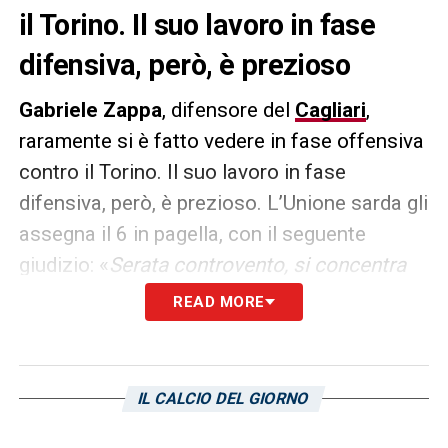
il Torino. Il suo lavoro in fase
difensiva, però, è prezioso
Gabriele Zappa
, difensore del
Cagliari
,
raramente si è fatto vedere in fase offensiva
contro il Torino. Il suo lavoro in fase
difensiva, però, è prezioso. L’Unione sarda gli
assegna il 6 in pagella, con il seguente
giudizio: «
Serata controvento, si concentra
sulla fase difensiva e raramente supera la
READ MORE
metà campo. Inevitabile qualche passaggio
a vuoto, ma ha la pelle dura e il suo lavoro
sporco aiuta, eccome
».
IL CALCIO DEL GIORNO