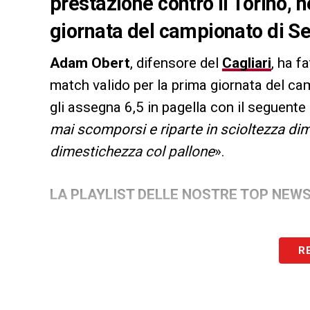
prestazione contro il Torino, 
giornata del campionato di S
Adam Obert
, difensore del
Cagliari
, ha f
match valido per la prima giornata del c
gli assegna 6,5 in pagella con il seguente 
mai scomporsi e riparte in scioltezza dim
dimestichezza col pallone
».
LA PLAYLIST DELLE NOSTRE TOP NEW
R