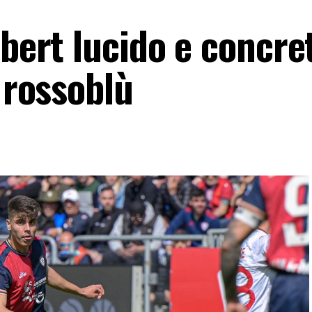
Obert lucido e concre
l rossoblù