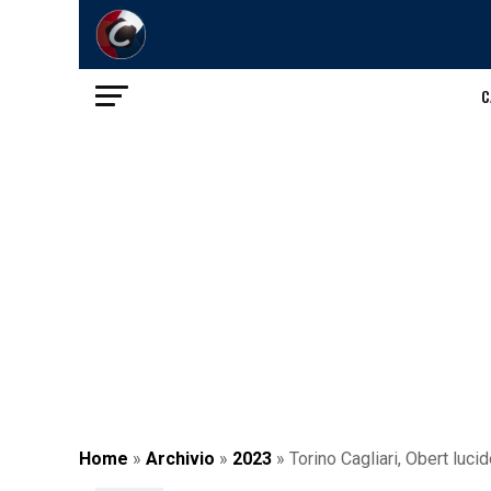
C
Home
»
Archivio
»
2023
»
Torino Cagliari, Obert luci