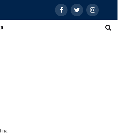
EO
tina