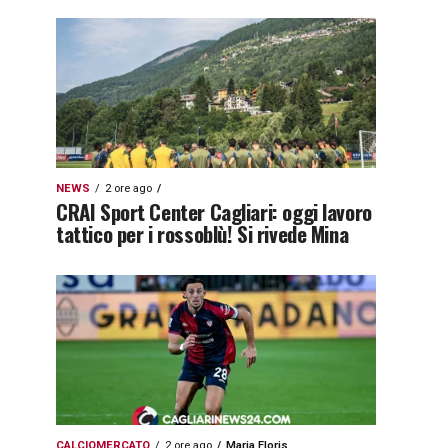
NEWS
2 ore ago
CRAI Sport Center Cagliari: oggi lavoro
tattico per i rossoblù! Si rivede Mina
CALCIOMERCATO
2 ore ago
Maria Floris