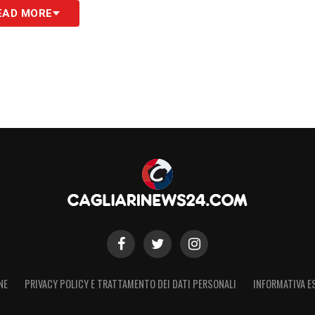
Luvumbo e Cutrone pronti al cambio di maglia:
EAD MORE
S
NE
PRIVACY POLICY E TRATTAMENTO DEI DATI PERSONALI
INFORMATIVA E