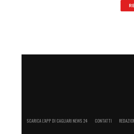
LEGGI ANCHE:
Calciomercato Cagliari, 
R
definita la formula
LA PLAYLIST DELLE NOSTRE TOP NEW
SCARICA L’APP DI CAGLIARI NEWS 24
CONTATTI
REDAZIO