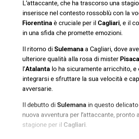
L’attaccante, che ha trascorso una stagi
inserisce nel contesto rossoblù con la vogl
Fiorentina
è cruciale per il
Cagliari
, e il 
in una sfida che promette emozioni.
Il ritorno di
Sulemana
a Cagliari, dove ave
ulteriore qualità alla rosa di mister
Pisac
l’
Atalanta
lo ha sicuramente arricchito, e
integrarsi e sfruttare la sua velocità e cap
avversarie.
Il debutto di
Sulemana
in questo delicato
nuova avventura per l’attaccante, pronto a
stagione per il
Cagliari
.